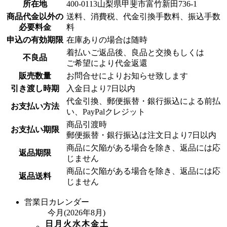
所在地
400-0113山梨県甲斐市富竹新田736-1
商品代金以外の
送料、消費税、代金引換手数料、振込手数
必要料金
料
申込の有効期限
在庫ありの場合は随時
着払いご返品後、良品と交換もしくは
不良品
ご希望により代金返還
販売数量
お問合せによりお知らせ致します
引き渡し時期
入金日より7日以内
代金引換、郵便振替・銀行振込による前払
お支払い方法
い、PayPalクレジット
商品引渡時
お支払い期限
郵便振替・銀行振込は注文日より7日以内
商品に欠陥がある場合を除き、返品には応
返品期限
じません
商品に欠陥がある場合を除き、返品には応
返品送料
じません
営業日カレンダー
今月(2026年8月)
日
月
火
水
木
金
土