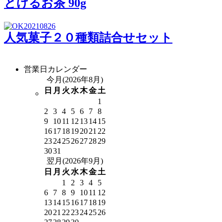
とけるお茶 90g
人気菓子２０種類詰合せセット
営業日カレンダー
今月(2026年8月)
日
月
火
水
木
金
土
1
2
3
4
5
6
7
8
9
10
11
12
13
14
15
16
17
18
19
20
21
22
23
24
25
26
27
28
29
30
31
翌月(2026年9月)
日
月
火
水
木
金
土
1
2
3
4
5
6
7
8
9
10
11
12
13
14
15
16
17
18
19
20
21
22
23
24
25
26