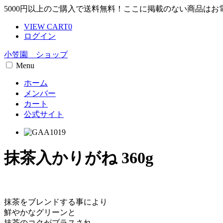
5000円以上のご購入で送料無料！ここに掲載のない商品は
VIEW CART
0
ログイン
小笠園 ショップ
Menu
ホーム
メンバー
カート
公式サイト
抹茶入かりがね 360g
抹茶をブレンドする事により
鮮やかなグリーンと
抹茶のコクがプラスされ