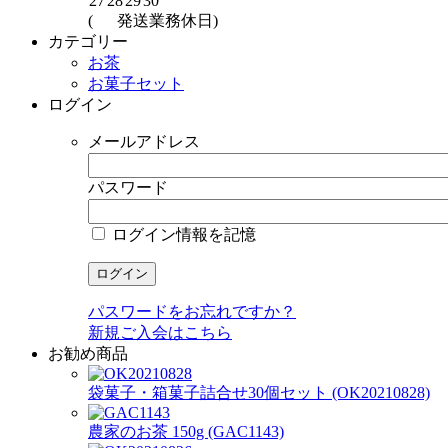
27
28
29
30
(
発送業務休日)
カテゴリー
お茶
お菓子セット
ログイン
メールアドレス
パスワード
ログイン情報を記憶
パスワードをお忘れですか？
新規ご入会はこちら
お勧め商品
袋菓子・箱菓子詰合せ30個セット (OK20210828)
農家のお茶 150g (GAC1143)